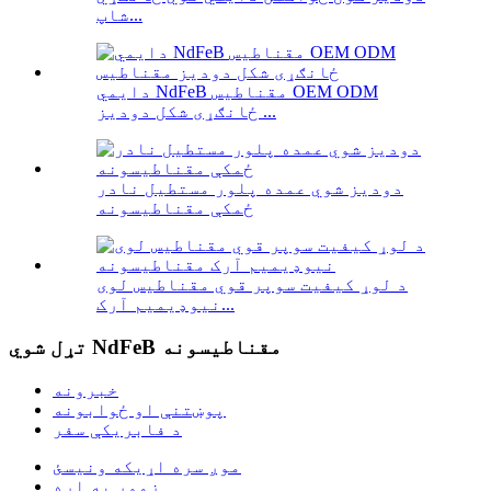
شاپ...
دایمي NdFeB مقناطیس OEM ODM
ځانګړی شکل دودیز ...
دودیز شوي عمده پلور مستطیل نادر
ځمکې مقناطیسونه
د لوړ کیفیت سوپر قوي مقناطیس لوی
نیوډیمیم آرک...
تړل شوي NdFeB مقناطیسونه
خبرونه
پوښتنې او ځوابونه
د فابریکې سفر
موږ سره اړیکه ونیسئ
زموږ په اړه