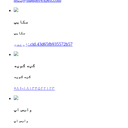
hs22@magnet-expert.com
سکایپ
سکایپ
ژوندی:.cid.43d65fb935572b57
ګڼه ګوڼه
ګڼه ګوڼه
+۸۶-۱۸۱۳۴۵۲۲۱۲۳
واټس اپ
واټس اپ