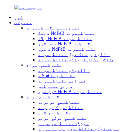
کور
محصولات
نیوډیمیم مقناطیسونه
ډیسک NdFeB مقناطیسونه
بلاک NdFeB مقناطیسونه
د حلقوي NdFeB مقناطیس
د قوس NdFeB مقناطیسونه
د کاونټر سنک هول مقناطیسونه
ځانګړي شکل لرونکي مقناطیسونه
مقناطیسي مواد
د النیکو مقناطیسونه
د SmCo مقناطیس
فیرایټ مقناطیسونه
د ربړ مقناطیس
تړل شوي NdFeB مقناطیسونه
مقناطیسي لوبو
مقناطیسي توپونه
مقناطیسي کیوبونه
مقناطیسي قلم
مقناطیسي لرګي لوبو
مقناطیسي مینی Q مین
د پلاستيکي مقناطیسي راډونو لوبو