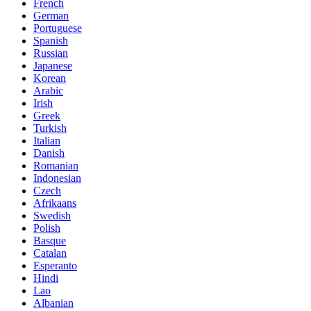
French
German
Portuguese
Spanish
Russian
Japanese
Korean
Arabic
Irish
Greek
Turkish
Italian
Danish
Romanian
Indonesian
Czech
Afrikaans
Swedish
Polish
Basque
Catalan
Esperanto
Hindi
Lao
Albanian