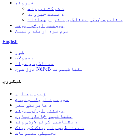
خبرونه
د شرکت خبرونه
د صنعت خبرونه
د نادره ځمکې مقناطیس د نرخ رجحانات
پوښتنې او ځوابونه
موږ سره اړیکه ونیسئ
English
کور
محصولات
مقناطیسي مواد
تړل شوي NdFeB مقناطیسونه
کټګورۍ
زموږ په اړه
موږ سره اړیکه ونیسئ
د فابریکې سفر
پوښتنې او ځوابونه
مقناطیسي ځانګړتیاوې
د مقناطیس کولو لارښوونه
د مقناطیس پلیټینګ کوټینګ
تخنیکي معلومات