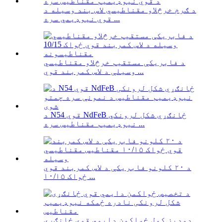
د ګرم خرڅلاو مقناطیسي لاس بند وسیله د
قوي نیوډیمي سره ...
د فابریکې مستقیم خرڅلاو مقناطیسي
وسیلې د لاس کمربند قوي ...
د N54 قوي NdFeB ځانګړي شکل لرونکي
نیوډیمیم مقناطیس سره ...
د ۲۰ کلونو فابریکې د لاس کمربند قوي
ځواک ۱۰/۱۵ ...
دودیز کول ځواکمن دایمي قوي ځانګړي