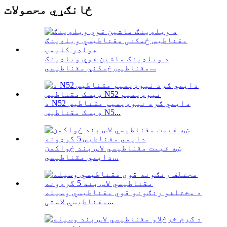
ځانګړي محصولات
د ویلډینګ ماشین قوي ویلډینګ
مقناطیس ځمکني مقناطیسي...
د N52 دایمي ګرد نیوډیمیم مقناطیس
ډیسک مقناطیس N5...
ښه قیمت مقناطیسي لاس بند ځواکمن
دایمي مقناطیسي...
د مختلفو رنګونو قوي مقناطیسي وسیله
مقناطیسي لاستی...