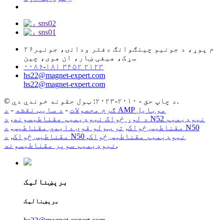
۲۶م پوړ، د جونیو چینګوانګ دفتر ودانۍ، جونیر
سړک، هیفی ښار، ان هوی، چین
۰۰۸۶-۱۸۱ ۳۴۵۲ ۲۱۲۳
hs22@magnet-expert.com
hs22@magnet-expert.com
© د چاپ حق - ۲۰۱۰-۲۰۲۳: ټول حقونه خوندي دي.
د AMP موبایل
ګرم محصولات
-
د سایټ نقشه
-
د لوړ ځواک نیوډیمیم مقناطیسونه
,
د N52 نیوډیمیم
مقناطیس ځواک
,
تر ټولو قوي دایمي مقناطیس
,
د N50
د N50 نیوډیمیم مقناطیس ځواک
,
مقناطیس ځواک
,
,
نیوډیمیم سوپر مقناطیسونه
برېښنالیک
برېښنالیک