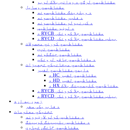
مقناطیسي لرګي د ودانۍ بلاک لوبو
مقناطیسي وسایل
د ویلډینګ مقناطیسونه
د فلټر مقناطیسونه
د کب نیولو مقناطیسونه
د لوښو مقناطیس
د RYCB مقناطیسي جلا کوونکی
د RYCD بیلټ مقناطیسي جلا کوونکی
مقناطیسي کورني محصولات
مقناطیسي تڼۍ
مقناطیسي چنګکونه
د مقناطیسي چاقو لرونکي
مقناطیسي میخانیکي تجهیزات
دایمي مقناطیسي لفټر
د HC مقناطیسي لفټر
د HD مقناطیسي لفټر
د HX مقناطیسي کلیمپینګ بلاک
د RYCB مقناطیسي جلا کوونکی
د RYCD بیلټ مقناطیسي جلا کوونکی
زموږ په اړه
د فابریکې سفر
تخنیکي معلومات
د مقناطیس کولو لارښوونه
د مقناطیس پلیټینګ کوټینګ
مقناطیسي ځانګړتیاوې