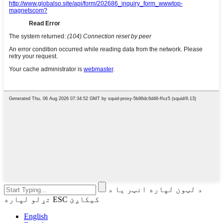
د لټون لپاره انټر یا د
تړلو لپاره ESC کیکاږئ
English