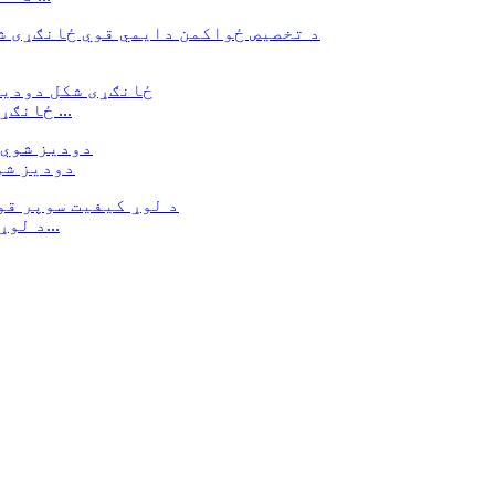
دایمي NdFeB مقناطیس OEM ODM ځانګړی شکل دودیز ...
دودیز شو
د لوړ کیفیت سوپر قوي مقناطیس لوی نیوډیمیم آرک...