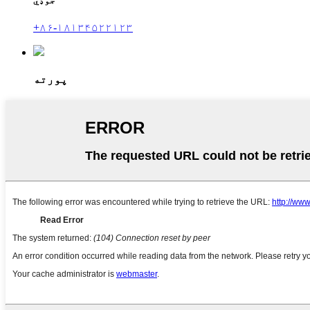
جوډي
+۸۶-۱۸۱۳۴۵۲۲۱۲۳
پورته