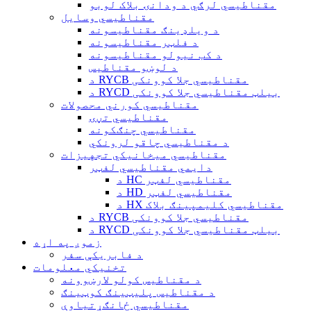
مقناطیسي لرګي د ودانۍ بلاک لوبو
مقناطیسي وسایل
د ویلډینګ مقناطیسونه
د فلټر مقناطیسونه
د کب نیولو مقناطیسونه
د لوښو مقناطیس
د RYCB مقناطیسي جلا کوونکی
د RYCD بیلټ مقناطیسي جلا کوونکی
مقناطیسي کورني محصولات
مقناطیسي تڼۍ
مقناطیسي چنګکونه
د مقناطیسي چاقو لرونکي
مقناطیسي میخانیکي تجهیزات
دایمي مقناطیسي لفټر
د HC مقناطیسي لفټر
د HD مقناطیسي لفټر
د HX مقناطیسي کلیمپینګ بلاک
د RYCB مقناطیسي جلا کوونکی
د RYCD بیلټ مقناطیسي جلا کوونکی
زموږ په اړه
د فابریکې سفر
تخنیکي معلومات
د مقناطیس کولو لارښوونه
د مقناطیس پلیټینګ کوټینګ
مقناطیسي ځانګړتیاوې