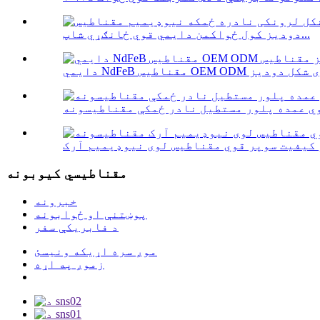
دودیز کول ځواکمن دایمي قوي ځانګړي شاپ...
ي عمده پلور مستطیل نادر ځمکې مقناطیسونه
مقناطیسي کیوبونه
خبرونه
پوښتنې او ځوابونه
د فابریکې سفر
موږ سره اړیکه ونیسئ
زموږ په اړه