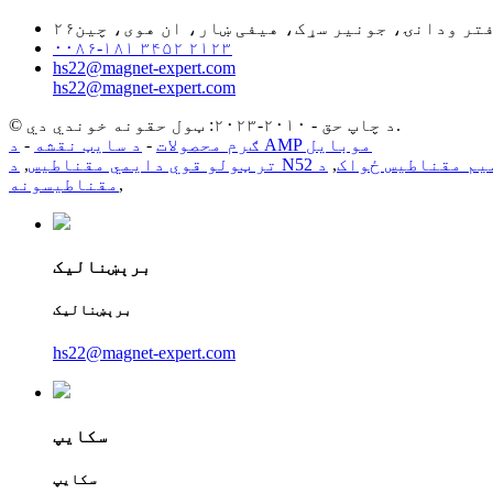
دفتر ودانۍ، جونیر سړک، هیفی ښار، ان هوی، چین
۰۰۸۶-۱۸۱ ۳۴۵۲ ۲۱۲۳
hs22@magnet-expert.com
hs22@magnet-expert.com
© د چاپ حق - ۲۰۱۰-۲۰۲۳: ټول حقونه خوندي دي.
د AMP موبایل
ګرم محصولات
-
د سایټ نقشه
-
وډیمیم مقناطیس ځواک
,
تر ټولو قوي دایمي مقناطیس
,
,
مقناطیسونه
برېښنالیک
برېښنالیک
hs22@magnet-expert.com
سکایپ
سکایپ