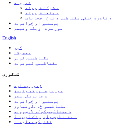
خبرونه
د شرکت خبرونه
د صنعت خبرونه
د نادره ځمکې مقناطیس د نرخ رجحانات
پوښتنې او ځوابونه
موږ سره اړیکه ونیسئ
English
کور
محصولات
مقناطیسي لوبو
مقناطیسي کیوبونه
کټګورۍ
زموږ په اړه
موږ سره اړیکه ونیسئ
د فابریکې سفر
پوښتنې او ځوابونه
مقناطیسي ځانګړتیاوې
د مقناطیس کولو لارښوونه
د مقناطیس پلیټینګ کوټینګ
تخنیکي معلومات