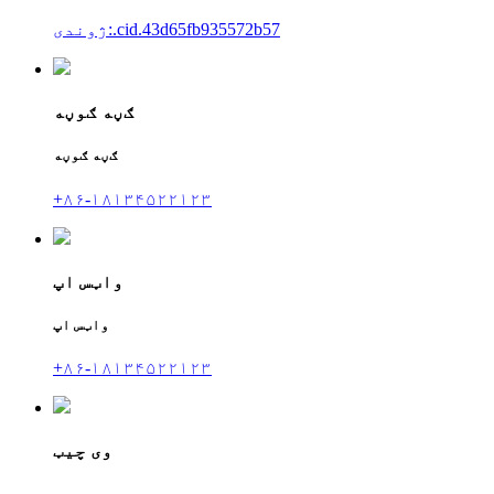
ژوندی:.cid.43d65fb935572b57
ګڼه ګوڼه
ګڼه ګوڼه
+۸۶-۱۸۱۳۴۵۲۲۱۲۳
واټس اپ
واټس اپ
+۸۶-۱۸۱۳۴۵۲۲۱۲۳
وی چیټ