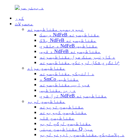
کور
محصولات
نیوډیمیم مقناطیسونه
ډیسک NdFeB مقناطیسونه
بلاک NdFeB مقناطیسونه
د حلقوي NdFeB مقناطیس
د قوس NdFeB مقناطیسونه
د کاونټر سنک هول مقناطیسونه
ځانګړي شکل لرونکي مقناطیسونه
مقناطیسي مواد
د النیکو مقناطیسونه
د SmCo مقناطیس
فیرایټ مقناطیسونه
د ربړ مقناطیس
تړل شوي NdFeB مقناطیسونه
مقناطیسي لوبو
مقناطیسي توپونه
مقناطیسي کیوبونه
مقناطیسي قلم
مقناطیسي لرګي لوبو
مقناطیسي مینی Q مین
د پلاستيکي مقناطیسي راډونو لوبو