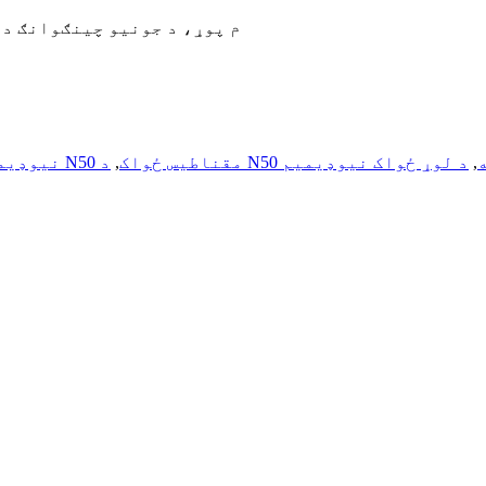
۲۶م پوړ، د جونیو چینګوانګ 
,
د لوړ ځواک نیوډیمیم
د N50 مقناطیس ځواک
,
د N52 نی