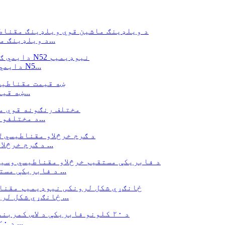
د ویلډینګ ماشین قوي ویلډینګ مقناطیس ځمکني مقناطیسي...
د N52 دایمي ګرد نیوډیمیم مقناطیس ډیسک مقناطیس N5...
ښه قیمت مقناطیسي لاس بند ځواکمن دایمي مقناطیسي...
د مختلفو رنګونو قوي مقناطیسي وسیله مقناطیسي لاستی...
د ګرم خرڅلاو مقناطیسي لاس بند وسیله د قوي نیوډیمي سره ...
د فابریکې مستقیم خرڅلاو مقناطیسي وسیلې د لاس کمربند قوي ...
د N54 قوي NdFeB ځانګړي شکل لرونکي نیوډیمیم مقناطیس سره ...
د ۲۰ کلونو فابریکې د لاس کمربند قوي ځواک ۱۰/۱۵ ...