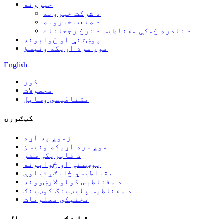
خبرونه
د شرکت خبرونه
د صنعت خبرونه
د نادره ځمکې مقناطیس د نرخ رجحانات
پوښتنې او ځوابونه
موږ سره اړیکه ونیسئ
English
کور
محصولات
مقناطیسي وسایل
کټګورۍ
زموږ په اړه
موږ سره اړیکه ونیسئ
د فابریکې سفر
پوښتنې او ځوابونه
مقناطیسي ځانګړتیاوې
د مقناطیس کولو لارښوونه
د مقناطیس پلیټینګ کوټینګ
تخنیکي معلومات