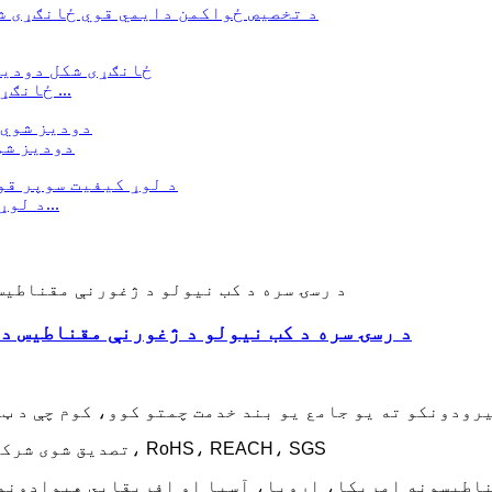
دایمي NdFeB مقناطیس OEM ODM ځانګړی شکل دودیز ...
دودیز شو
د لوړ کیفیت سوپر قوي مقناطیس لوی نیوډیمیم آرک...
۲۰۲۴ د رسۍ سره د کب نیولو د ژغورنې مقناطی
• ISO/TS 16949، VDA 6.3، ISO9001، ISO14001 تصدیق شوی شرکت، RoHS، REACH، SGS