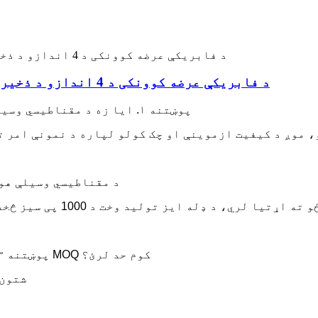
د فابریکې عرضه کوونکی د 4 اندازو د ذخیره کولو پټې بار مقناطیسي وسیلې لرونکی
پوښتنه ۱. ایا زه د مقناطیسي وسیلې هولډر لپاره د نمونې امر ترلاسه کولی شم؟
Q2: د مقناطیسي وسیلې 
پوښتنه ۳. ایا تاسو د مقناطیسي وسیلې هولډر لپاره د MOQ کوم حد لرئ؟
A: ټیټ MOQ، د نمونې چک ک