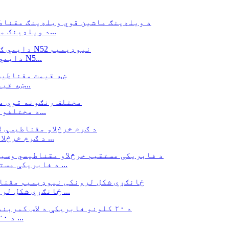
د ویلډینګ ماشین قوي ویلډینګ مقناطیس ځمکني مقناطیسي...
د N52 دایمي ګرد نیوډیمیم مقناطیس ډیسک مقناطیس N5...
ښه قیمت مقناطیسي لاس بند ځواکمن دایمي مقناطیسي...
د مختلفو رنګونو قوي مقناطیسي وسیله مقناطیسي لاستی...
د ګرم خرڅلاو مقناطیسي لاس بند وسیله د قوي نیوډیمي سره ...
د فابریکې مستقیم خرڅلاو مقناطیسي وسیلې د لاس کمربند قوي ...
د N54 قوي NdFeB ځانګړي شکل لرونکي نیوډیمیم مقناطیس سره ...
د ۲۰ کلونو فابریکې د لاس کمربند قوي ځواک ۱۰/۱۵ ...