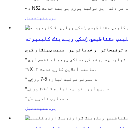
څخه تر ډله ایز تولید پورې یو بند خدمت
پوښتنه
تفصیل
د توضیحاتو او خدماتو پر اهمیت ټینګار کوي
*۷X۱۲ ساعته آنلاین کاري خدمت.
* د نمونو تولید لپاره 5-7 ورځې.
*د بیچ آرډر تولید لپاره ۱۵-۲۵ ورځې.
* د سمارټ تادیې حل
پوښتنه
تفصیل