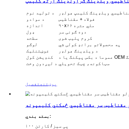
ناطیسي ویلډینګ ګراونډینګ ارتھ کلیمپ
قناطیسي ویلډینګ کلیمپ هولډر
د تولید نوم
فولاد + مقناطیس
د موادو
۹۰x۶۶ ملي متره
اندازه
دوه ګونی سر
ډول
کروم پلیټ شوی
سطحه
په محصولاتو برانډ کولی شي
لوګو
د ویلډینګ هولډر
غوښتنلیک
O پیکنگ
کنډیشن کول
سټاکونه، چټک تحویلي
د لېږدون وخت
پوښتنه
تفصیل
و مقناطیس سر مقناطیسي ځمکني کلیمپونه
بسته بندي:
۱۰۰ پی سیز / کارتن