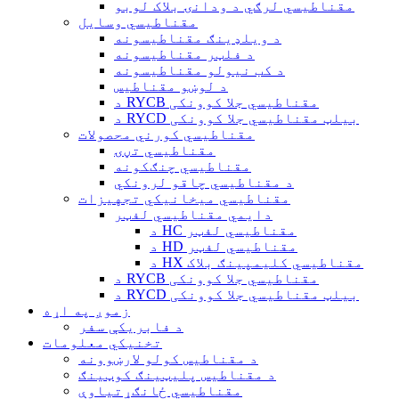
مقناطیسي لرګي د ودانۍ بلاک لوبو
مقناطیسي وسایل
د ویلډینګ مقناطیسونه
د فلټر مقناطیسونه
د کب نیولو مقناطیسونه
د لوښو مقناطیس
د RYCB مقناطیسي جلا کوونکی
د RYCD بیلټ مقناطیسي جلا کوونکی
مقناطیسي کورني محصولات
مقناطیسي تڼۍ
مقناطیسي چنګکونه
د مقناطیسي چاقو لرونکي
مقناطیسي میخانیکي تجهیزات
دایمي مقناطیسي لفټر
د HC مقناطیسي لفټر
د HD مقناطیسي لفټر
د HX مقناطیسي کلیمپینګ بلاک
د RYCB مقناطیسي جلا کوونکی
د RYCD بیلټ مقناطیسي جلا کوونکی
زموږ په اړه
د فابریکې سفر
تخنیکي معلومات
د مقناطیس کولو لارښوونه
د مقناطیس پلیټینګ کوټینګ
مقناطیسي ځانګړتیاوې