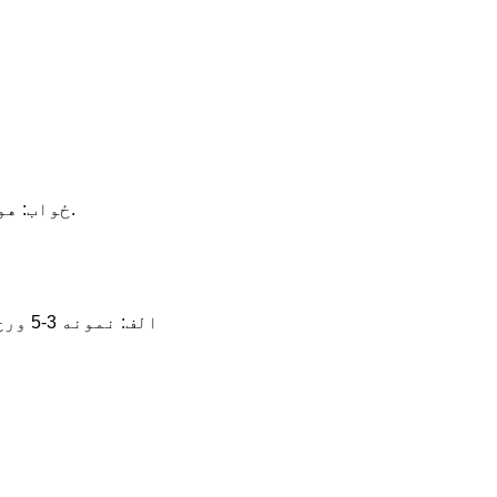
ځواب: هو، موږ د کیفیت ازموینې او چک کولو لپاره د نمونې امر ته ښه راغلاست وایو.مخلوط نمونې د منلو وړ دي.
الف: نمونه 3-5 ورځو ته اړتیا لري، د ډله ایز تولید وخت د 1000 پی سیز څخه ډیر امر مقدار لپاره 20 ورځو ته اړتیا لري