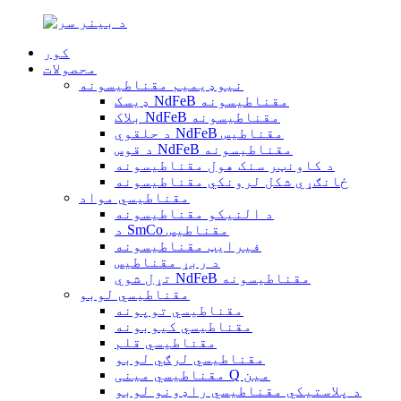
کور
محصولات
نیوډیمیم مقناطیسونه
ډیسک NdFeB مقناطیسونه
بلاک NdFeB مقناطیسونه
د حلقوي NdFeB مقناطیس
د قوس NdFeB مقناطیسونه
د کاونټر سنک هول مقناطیسونه
ځانګړي شکل لرونکي مقناطیسونه
مقناطیسي مواد
د النیکو مقناطیسونه
د SmCo مقناطیس
فیرایټ مقناطیسونه
د ربړ مقناطیس
تړل شوي NdFeB مقناطیسونه
مقناطیسي لوبو
مقناطیسي توپونه
مقناطیسي کیوبونه
مقناطیسي قلم
مقناطیسي لرګي لوبو
مقناطیسي مینی Q مین
د پلاستيکي مقناطیسي راډونو لوبو