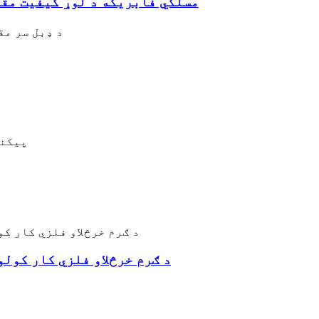
مسلکي فابریکه د لوړ کیفیت مق
د ډبل سر م
عموما د بکس پیکنگ یا د EM
د ګرم خرڅلاو فلزي کار کول