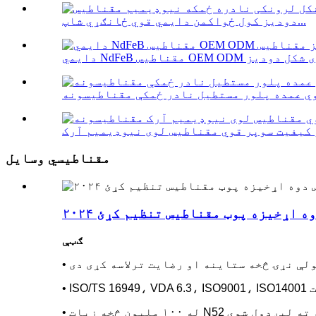
دودیز کول ځواکمن دایمي قوي ځانګړي شاپ...
ي عمده پلور مستطیل نادر ځمکې مقناطیسونه
مقناطیسي وسایل
س دوه اړخیزه پوټ مقناطیس تنظیم کړئ
ګټې