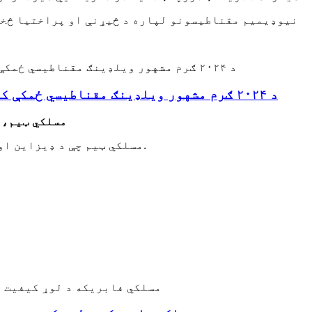
• د N52 نیوډیمیم مقناطیسونو لپاره د څیړنې او پراختیا 
د ۲۰۲۴ ګرم مشهور ویلډینګ مقناطیسي ځمکې کلیمپ مقناطیسي ځمکې ویلډینګ کلیمپونه
مسلکي ټیم، 
* مسلکي ټیم چې د ډیزاین او تولید په برخه کې مسلکي پوهه او تخصص لري.