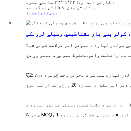
د کارتن اندازه: ۴۲*۲۷*۲۳ سانتي متره
د کارتن وزن: ۱۵.۸ کیلو ګرامه
پوښتنه
تفصیل
هولډر لپاره ستاسو د تحویل وخت څومره دی؟
ولو لپاره 1pc شتون لري