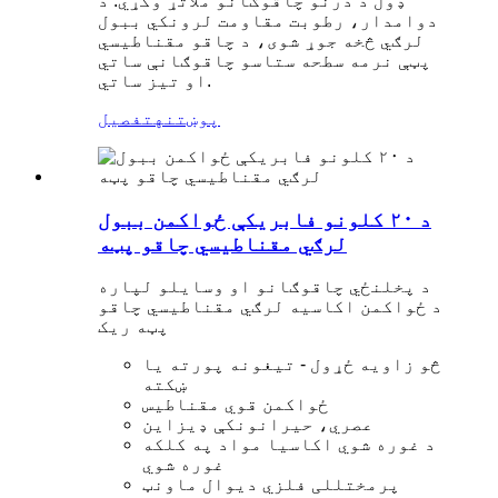
ډول د درنو چاقوګانو ملاتړ وکړي. د
دوامدار، رطوبت مقاومت لرونکي ببول
لرګي څخه جوړ شوی، د چاقو مقناطیسي
پټې نرمه سطحه ستاسو چاقوګانې ساتي
او تیز ساتي.
پوښتنه
تفصیل
د ۲۰ کلونو فابریکې ځواکمن ببول
لرګي مقناطیسي چاقو پټه
د پخلنځي چاقوګانو او وسایلو لپاره
د ځواکمن اکاسیه لرګي مقناطیسي چاقو
پټه ریک
څو زاویه ځړول - تیغونه پورته یا
ښکته
ځواکمن قوي مقناطیس
عصري، حیرانونکې ډیزاین
د غوره شوي اکاسیا مواد په کلکه
غوره شوي
پرمختللی فلزي دیوال ماونټ