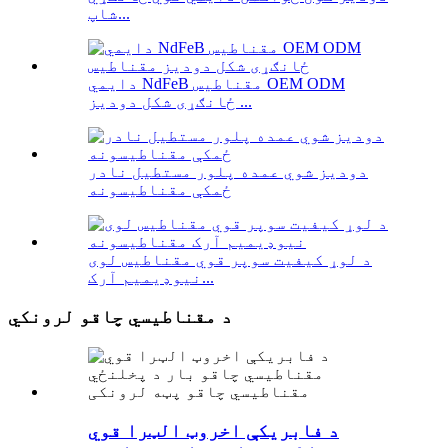
شاپ...
دایمي NdFeB مقناطیس OEM ODM
ځانګړی شکل دودیز ...
دودیز شوي عمده پلور مستطیل نادر
ځمکې مقناطیسونه
د لوړ کیفیت سوپر قوي مقناطیس لوی
نیوډیمیم آرک...
د مقناطیسي چاقو لرونکي
د فابریکې اخروټ الټرا قوي