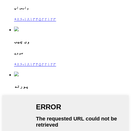
واټس اپ
+۸۶-۱۸۱۳۴۵۲۲۱۲۳
وی چیټ
جوډي
+۸۶-۱۸۱۳۴۵۲۲۱۲۳
پورته