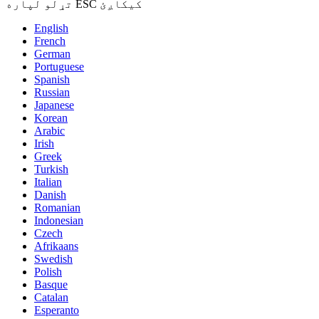
تړلو لپاره ESC کیکاږئ
English
French
German
Portuguese
Spanish
Russian
Japanese
Korean
Arabic
Irish
Greek
Turkish
Italian
Danish
Romanian
Indonesian
Czech
Afrikaans
Swedish
Polish
Basque
Catalan
Esperanto