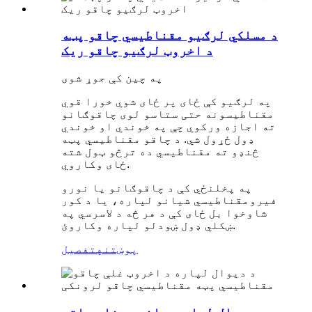
د مسلکي لرګیو مقناطیسي چاقو پټه
د اخروټ لرګیو چاقو ریک
په چین کې جوړ شوی
په لرګیو کې ځای پر ځای شوي خورا قوي
مقناطیسونه حتی ستاسو لوی چاقوګانو
ته اجازه ورکوي چې په خوندي او خوندي
ډول ځړول شي. د چاقو مقناطیسي پټه
څنډو ته مقناطیسي ده ترڅو ټول شته
ځای وکاروي.
په پخلنځي کې د چاقوګانو یا نورو
فیرومقناطیسي شیانو لپاره، یا د کور
شاوخوا بل ځای کې د هر څه د لاسرسي په
ښکلي ډول ښودلو لپاره وکاروئ.
پوښتنه
تفصیل