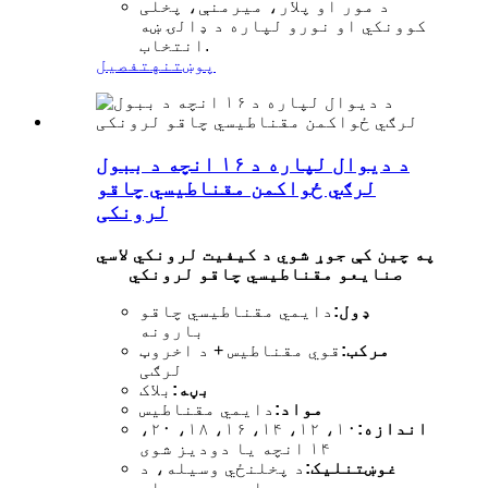
د مور او پلار، میرمنې، پخلی
کوونکي او نورو لپاره د ډالۍ ښه
انتخاب.
پوښتنه
تفصیل
د دیوال لپاره د ۱۶ انچه د ببول
لرګي ځواکمن مقناطیسي چاقو
لرونکی
په چین کې جوړ شوي د کیفیت لرونکي لاسي
صنایعو مقناطیسي چاقو لرونکي
ډول:
دایمي مقناطیسي چاقو
بارونه
مرکب:
قوي مقناطیس + د اخروټ
لرګی
بڼه:
بلاک
مواد:
دایمي مقناطیس
اندازه:
۱۰، ۱۲، ۱۴، ۱۶، ۱۸، ۲۰،
۱۴ انچه یا دودیز شوی
غوښتنلیک:
د پخلنځي وسیله، د
هارډویر وسیله