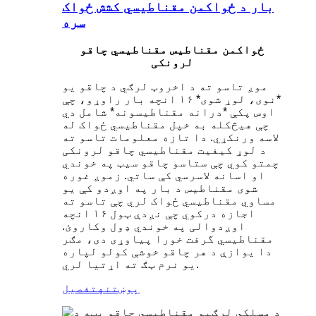
بار د ځواکمن مقناطیسي کشش ځواک
سره
ځواکمن مقناطیس مقناطیسي چاقو
لرونکی
موږ تاسو ته د اخروټ لرګي د چاقو یو
*نوی، لوړ شوی* ۱۶ انچه بار راوړو، چې
اوس پکې *درانه مقناطیسونه* شامل دي
چې هیڅکله به خپل مقناطیسي ځواک له
لاسه ورنکړي. دا تازه معلومات تاسو ته
د لوړ کیفیت مقناطیسي چاقو لرونکی
چمتو کوي چې ستاسو چاقو سیټ په خوندي
او اسانه لاسرسي کې ساتي. زموږ غوره
شوی مقناطیس د بار په اوږدو کې یو
مساوي مقناطیسي ځواک لري چې تاسو ته
اجازه درکوي چې نږدې ټول ۱۶ انچه
اوږدوالی په خوندي ډول وکاروئ.
مقناطیسي گرفت خورا پیاوړی دی، مګر
دا یوازې د هر چاقو خوشې کولو لپاره
یو نرم ټګ ته اړتیا لري.
پوښتنه
تفصیل