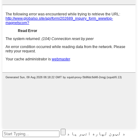
د لټون لپاره انټر یا د