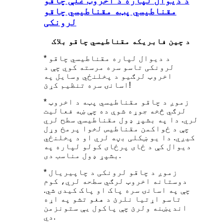
د دیوال لپاره د اخروټ غلې چاقو
مقناطیسي پټه مقناطیسي چاقو
لرونکی
د چین فابریکه مقناطیسي چاقو بلاک
* د دیوال لپاره مقناطیسي چاقو
لرونکی تاسو سره مرسته کوي چې د
اخروټ لرګیو د پخلنځي وسایل په
اسانۍ سره تنظیم کړئ!
* زموږ د چاقو مقناطیسي پټه د اخروټ
لرګي څخه جوړه شوې ده چې ښه فعالیت
لري. دا په بشپړ ډول مقناطیسي سطح لري
چې د ځواکمن مقناطیس لخوا پرمخ وړل
کیږي. دا یو ښکلی بڼه لري او د پخلنځي
دیوال کې د ځای پرځای کولو لپاره په
بشپړ ډول مناسب دی.
* زموږ د چاقو لرونکی د چاپیریال
دوستانه اخروټ لرګي سطحه لري، کوم
چې په اسانۍ سره پاک او پاک کیدی شي.
تاسو اړتیا نلرئ د هغو تشو په اړه
اندیښنه ولرئ چې پاکول یې ستونزمن
دي.