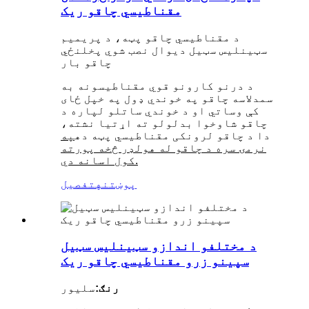
مقناطیسي چاقو ریک
د مقناطیسي چاقو پټه، د پریمیم
سټینلیس سټیل دیوال نصب شوي پخلنځي
چاقو بار
د درنو کارونو قوي مقناطیسونه به
سمدلاسه چاقو په خوندي ډول په خپل ځای
کې وساتي او د خوندي ساتلو لپاره د
چاقو شاوخوا بدلولو ته اړتیا نشته،
دا د چاقو لرونکی مقناطیسي پټه ده
په
نرمۍ سره د چاقو له هولډر څخه پورته
کول اسانه دي.
پوښتنه
تفصیل
د مختلفو اندازو سټینلیس سټیل
سپینو زرو مقناطیسي چاقو ریک
رنګ:
سلیور