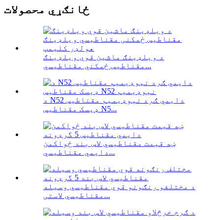
ځانګړي محصولات
د ویلډینګ ماشین قوي ویلډینګ
مقناطیس ځمکني مقناطیسي...
د N52 دایمي ګرد نیوډیمیم مقناطیس
ډیسک مقناطیس N5...
ښه قیمت مقناطیسي لاس بند ځواکمن
دایمي مقناطیسي...
د مختلفو رنګونو قوي مقناطیسي وسیله
مقناطیسي لاستی...