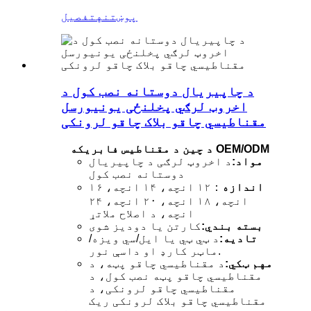
پوښتنه
تفصیل
د چاپیریال دوستانه نصب کول د
اخروټ لرګي پخلنځی یونیورسل
مقناطیسي چاقو بلاک چاقو لرونکی
د چین د مقناطیس فابریکه OEM/ODM
مواد:
د اخروټ لرګی د چاپیریال
دوستانه نصب کول
اندازه
：۱۲ انچه، ۱۴ انچه، ۱۶
انچه، ۱۸ انچه، ۲۰ انچه، ۲۴
انچه، د اصلاح ملاتړ
بسته بندي:
کارتن یا دودیز شوی
تادیه:
د ټي ټي یا ایل/سي ویزه/
ماټر کارډ او داسې نور.
مهم ټکي:
د مقناطیسي چاقو پټه، د
مقناطیسي چاقو پټه نصب کول، د
مقناطیسي چاقو لرونکی، د
مقناطیسي چاقو بلاک لرونکی ریک