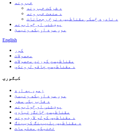
خبرونه
د شرکت خبرونه
د صنعت خبرونه
د نادره ځمکې مقناطیس د نرخ رجحانات
پوښتنې او ځوابونه
موږ سره اړیکه ونیسئ
English
کور
محصولات
مقناطیسي کورني محصولات
د مقناطیسي چاقو لرونکي
کټګورۍ
زموږ په اړه
موږ سره اړیکه ونیسئ
د فابریکې سفر
پوښتنې او ځوابونه
مقناطیسي ځانګړتیاوې
د مقناطیس کولو لارښوونه
د مقناطیس پلیټینګ کوټینګ
تخنیکي معلومات