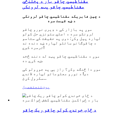
مقناطیسي چاقو بار د پخلنځي
مقناطیسي چاقو پټه لرونکی
د چین فابریکه مقناطیسي چاقو لرونکی
د ښه قیمت سره
موږ په بازار کې د ډیری نورو چاقو
لرونکو سره د اصلي ستونزې حل کولو
لپاره پیل وکړ: دوی په حقیقت کې ستاسو
د چاقوګانو ساتلو لپاره ښه دنده نه
ترسره کوي!
موږ د مقناطیسي چاقو پټه له دننه څخه
ښه کړې ده.
موږ دا څنګه وکړ؟ راز یې په جوړولو کې
دی! د نورو معلوماتو لپاره لاندې
سکرول کړئ...
پوښتنه
تفصیل
د ځای خوندي کولو چاقو ریک چاقو