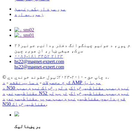
موږ سره اړیکه ونیسئ
زموږ په اړه
۲۶م پوړ، د جونیو چینګوانګ دفتر ودانۍ، جونیر
سړک، هیفی ښار، ان هوی، چین
۰۰۸۶-۱۸۱ ۳۴۵۲ ۲۱۲۳
hs22@magnet-expert.com
hs22@magnet-expert.com
© د چاپ حق - ۲۰۱۰-۲۰۲۳: ټول حقونه خوندي دي.
د AMP موبایل
ګرم محصولات
-
د سایټ نقشه
-
د N50 نیوډیمیم مقناطیس ځواک
,
د لوړ ځواک نیوډیمیم
د N52 نیوډیمیم مقناطیس ځواک
,
تر ټولو
مقناطیسونه
,
قوي دایمي مقناطیس
,
نیوډیمیم سوپر مقناطیسونه
,
د
,
N50 مقناطیس ځواک
برېښنالیک