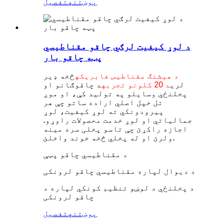
پوښتنه
تفصیل
د لوړ کیفیت لرګي چاقو مقناطیسي
پټه چاقو بار
د هېشنګ مقناطیس فابریکه
څخه ډیر
لري
د 20 کلونو تجربه
د چاقوګانو او
پخلنځي وسایلو په تولید کې، او موږ
تل خپل اصلي اراده ساتو چې هر
پیرودونکي ته لوړ کیفیت، لوړ
جمالیاتي او لوړ خدمت محصولات راوړو.
اجازه راکړئ چې تاسو پخلی سره مینه
ولرئ او له پخلي څخه خوند واخلئ.
د مقناطیسي چاقو پټې
د دیوال لپاره مقناطیسي چاقو لرونکی
د پخلنځي د لوښو تنظیم کونکي لپاره د
چاقو لرونکی
پوښتنه
تفصیل