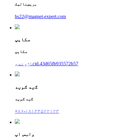
برېښنالیک
hs22@magnet-expert.com
سکایپ
سکایپ
ژوندی:.cid.43d65fb935572b57
ګڼه ګوڼه
ګڼه ګوڼه
+۸۶-۱۸۱۳۴۵۲۲۱۲۳
واټس اپ