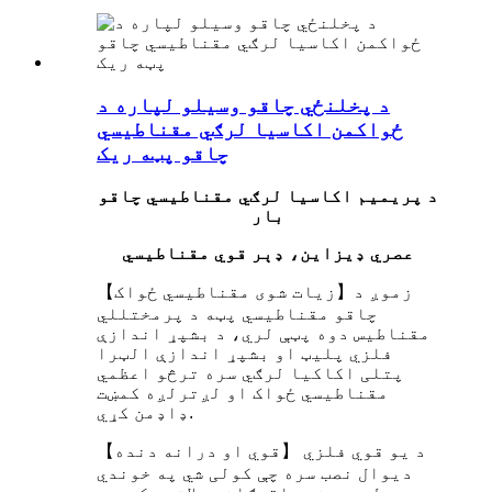
د پخلنځي چاقو وسیلو لپاره د
ځواکمن اکاسیا لرګي مقناطیسي
چاقو پټه ریک
د پریمیم اکاسیا لرګي مقناطیسي چاقو
بار
عصري ډیزاین، ډېر قوي مقناطیسي
【زیات شوی مقناطیسي ځواک】زموږ د
چاقو مقناطیسي پټه د پرمختللي
مقناطیس دوه پټې لري، د بشپړ اندازې
فلزي پلیټ او بشپړ اندازې الټرا
پتلی اکاکیا لرګي سره ترڅو اعظمي
مقناطیسي ځواک او لږترلږه کمښت
ډاډمن کړي.
【قوي او درانه دنده】 د یو قوي فلزي
دیوال نصب سره چې کولی شي په خوندي