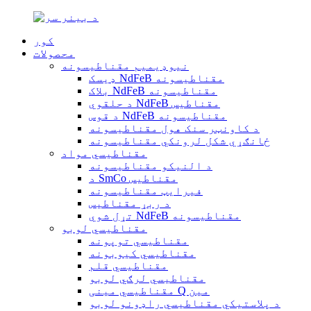
کور
محصولات
نیوډیمیم مقناطیسونه
ډیسک NdFeB مقناطیسونه
بلاک NdFeB مقناطیسونه
د حلقوي NdFeB مقناطیس
د قوس NdFeB مقناطیسونه
د کاونټر سنک هول مقناطیسونه
ځانګړي شکل لرونکي مقناطیسونه
مقناطیسي مواد
د النیکو مقناطیسونه
د SmCo مقناطیس
فیرایټ مقناطیسونه
د ربړ مقناطیس
تړل شوي NdFeB مقناطیسونه
مقناطیسي لوبو
مقناطیسي توپونه
مقناطیسي کیوبونه
مقناطیسي قلم
مقناطیسي لرګي لوبو
مقناطیسي مینی Q مین
د پلاستيکي مقناطیسي راډونو لوبو