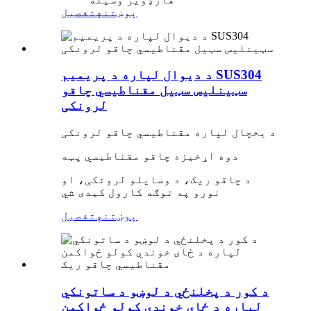
پوښتنه
تفصیل
د دیوال لپاره د پریمیم SUS304
سټینلیس سټیل مقناطیسي چاقو
لرونکی
د یخچال لپاره مقناطیسي چاقو لرونکی
دوه اړخیزه چاقو مقناطیسي پټه
د چاقو ریک، د وسایلو لرونکی، او
نورو په توګه کارول کیدی شي
پوښتنه
تفصیل
د کور د پخلنځي د لوښو د ساتونکي
لپاره د ځای خوندي کولو ځواکمن