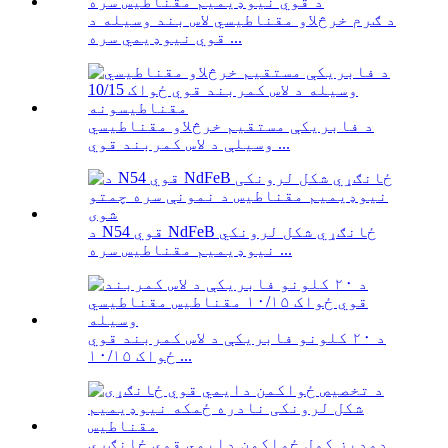
د ګرم خرڅلاو مقناطیسي لاس بند وسیله د
قوي نیوډیمي سره ...
د فابریکې مستقیم خرڅلاو مقناطیسي
وسیلې د لاس کمربند قوي ...
د N54 قوي NdFeB ځانګړي شکل لرونکي
نیوډیمیم مقناطیس سره ...
د ۲۰ کلونو فابریکې د لاس کمربند قوي
ځواک ۱۰/۱۵ ...
دودیز کول ځواکمن دایمي قوي ځانګړي