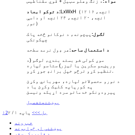
مواد:
د زنګ وهلو سټیل + قوي مقناطیس
LxWxH（۱۲ انچه، ۱۶
د توکو ابعاد:
انچه، ۲۰ انچه، ۲۴ انچه او داسې
نور）
لګول:
پیچونه، د نوکانو څخه پاک
چپکونکی
د استعمال ساحه:
هر ډول نرمه سطحه
موږ کولی شو بسته بندي، لوګو (د
ورېښمو سکرین یا لیزر) ستاسو لپاره
تنظیم کړو ترڅو خپل برانډ جوړ کړو.
د نورو محصولاتو لپاره، مهرباني وکړئ
په کورپاڼه کلیک وکړئ یا د
پیرودونکو خدماتو سره اړیکه ونیسئ
پوښتنه
تفصیل
بل >
>>
پاڼه ۱ / ۲
2
۱
خبرونه
پوښتنې او ځوابونه
د فابریکې سفر