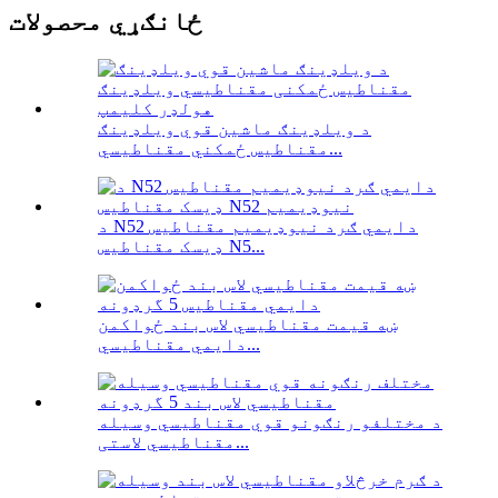
ځانګړي محصولات
د ویلډینګ ماشین قوي ویلډینګ
مقناطیس ځمکني مقناطیسي...
د N52 دایمي ګرد نیوډیمیم مقناطیس
ډیسک مقناطیس N5...
ښه قیمت مقناطیسي لاس بند ځواکمن
دایمي مقناطیسي...
د مختلفو رنګونو قوي مقناطیسي وسیله
مقناطیسي لاستی...