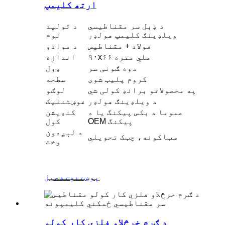
ارتھ کلیمپ
د ډبل سر مقناطیسي
د تولید
ویلډینګ کلیمپ هولډر
نوم
فولاد + مقناطیس
د موادو
۹۰x۶۶ ملي متره
اندازه
دوه ګونی سر
ډول
کروم پلیټ شوی
سطحه
په محصولاتو برانډ کولی شي
لوګو
د ویلډینګ هولډر
غوښتنلیک
عموما د بکس پیکنگ یا د
کنډیشن
OEM پیکنگ
کول
د لېږدون
سټاکونه، چټک تحویلي
وخت
پوښتنه
تفصیل
د ګرم خرڅلاو فلزي کار کولو