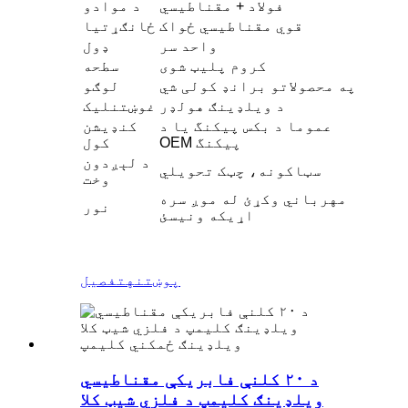
فولاد + مقناطیسي
د موادو
قوي مقناطیسي ځواک
ځانګړتیا
واحد سر
ډول
کروم پلیټ شوی
سطحه
په محصولاتو برانډ کولی شي
لوګو
د ویلډینګ هولډر
غوښتنلیک
عموما د بکس پیکنگ یا د
کنډیشن
OEM پیکنگ
کول
د لېږدون
سټاکونه، چټک تحویلي
وخت
مهرباني وکړئ له موږ سره
نور
اړیکه ونیسئ
پوښتنه
تفصیل
د ۲۰ کلنې فابریکې مقناطیسي
ویلډینګ کلیمپ د فلزي شیټ کلا