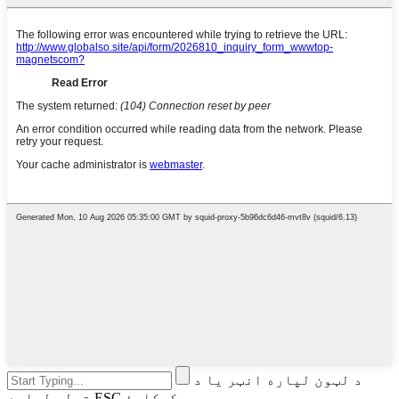
د لټون لپاره انټر یا د
تړلو لپاره ESC کیکاږئ