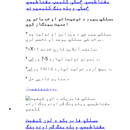
مقناطیسي ځمکې کلیمپ مقناطیسي
ځمکې ویلډینګ کلیمپونه
مسلکي ټیم، د توضیحاتو او خدماتو پر
اهمیت ټینګار کوي
* مسلکي ټیم چې د ډیزاین او تولید په
برخه کې مسلکي پوهه او تخصص لري.
*۷X۱۲ ساعته آنلاین کاري خدمت.
* د نمونو تولید لپاره 5-7 ورځې.
*د بیچ آرډر تولید لپاره ۱۵-۲۵ ورځې.
* د سمارټ تادیې حل
پوښتنه
تفصیل
مسلکي فابریکه د لوړ کیفیت
مقناطیسي ویلډینګ ګراونډینګ