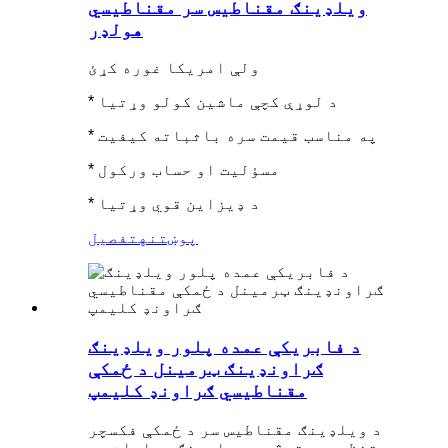
ویلډینګ مقناطیس سر مقناطیسي
هولډر
ولې امریکا غوره کړئ
* د لوړې کچې ماشین کولو وړتیا
* په مناسب قیمت سره باثباته کیفیت
* مسؤلیت او حساب ورکول
* د ډیزاین قوي وړتیا
پوښتنه
تفصیل
د فابریکې عمده پلور ویلډینګ
ګراونډینګ ټرمینل د ځمکې
مقناطیسي ګراونډ کلیمپ
د ویلډینګ مقناطیس سر د ځمکې فکسچر
تنظیموي ترڅو د ویلډینګ عملیات په