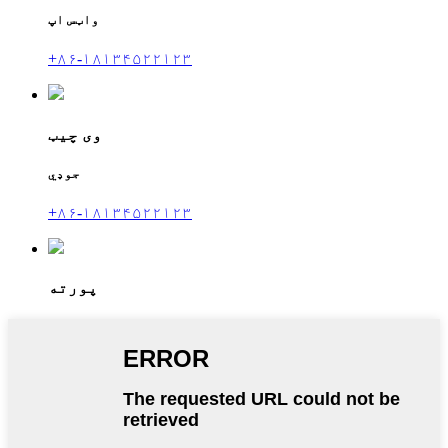
واټس اپ
+۸۶-۱۸۱۳۴۵۲۲۱۲۳
وی چیټ
جوډي
+۸۶-۱۸۱۳۴۵۲۲۱۲۳
پورته