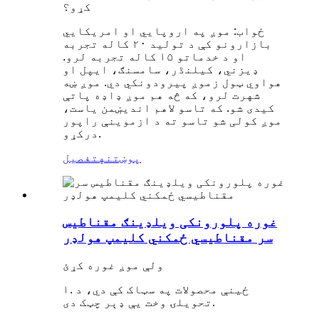
کړو؟
ځواب: موږ په اروپايي او امریکایي
بازارونو کې د تولید ۲۰ کاله تجربه
او د خدماتو ۱۵ کاله تجربه لرو.
ډیزني، کیلنڈر، سامسنګ، ایپل او
هواوي ټول زموږ پیرودونکي دي. موږ ښه
شهرت لرو، که څه هم موږ ډاډه پاتې
کیدی شو. که تاسو لاهم اندیښمن یاست،
موږ کولی شو تاسو ته د ازموینې راپور
درکړو.
پوښتنه
تفصیل
غوره پلورونکی ویلډینګ مقناطیس
سر مقناطیسي ځمکني کلیمپ هولډر
ولې موږ غوره کړئ
۱. ځینې محصولات په سټاک کې دي، د
تحویلۍ وخت یې ډېر چټک دی.