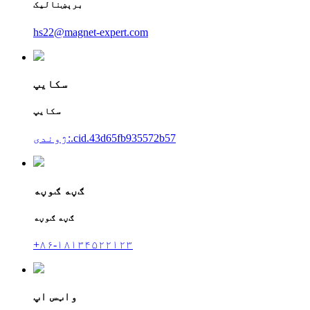
برېښنالیک
hs22@magnet-expert.com
سکایپ
سکایپ
ژوندی:.cid.43d65fb935572b57
ګڼه ګوڼه
ګڼه ګوڼه
+۸۶-۱۸۱۳۴۵۲۲۱۲۳
واټس اپ