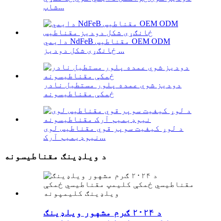
شاپ...
دایمي NdFeB مقناطیس OEM ODM
ځانګړی شکل دودیز ...
دودیز شوي عمده پلور مستطیل نادر
ځمکې مقناطیسونه
د لوړ کیفیت سوپر قوي مقناطیس لوی
نیوډیمیم آرک...
د ویلډینګ مقناطیسونه
د ۲۰۲۴ ګرم مشهور ویلډینګ