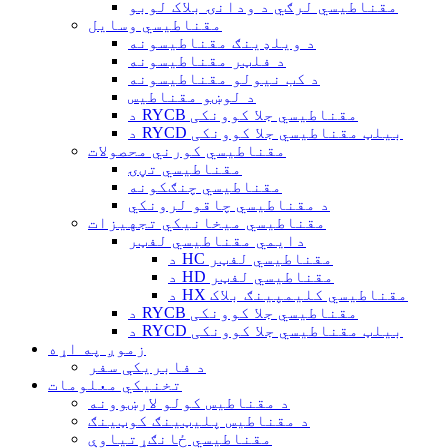
مقناطیسي لرګي د ودانۍ بلاک لوبو
مقناطیسي وسایل
د ویلډینګ مقناطیسونه
د فلټر مقناطیسونه
د کب نیولو مقناطیسونه
د لوښو مقناطیس
د RYCB مقناطیسي جلا کوونکی
د RYCD بیلټ مقناطیسي جلا کوونکی
مقناطیسي کورني محصولات
مقناطیسي تڼۍ
مقناطیسي چنګکونه
د مقناطیسي چاقو لرونکي
مقناطیسي میخانیکي تجهیزات
دایمي مقناطیسي لفټر
د HC مقناطیسي لفټر
د HD مقناطیسي لفټر
د HX مقناطیسي کلیمپینګ بلاک
د RYCB مقناطیسي جلا کوونکی
د RYCD بیلټ مقناطیسي جلا کوونکی
زموږ په اړه
د فابریکې سفر
تخنیکي معلومات
د مقناطیس کولو لارښوونه
د مقناطیس پلیټینګ کوټینګ
مقناطیسي ځانګړتیاوې