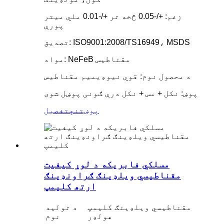
زغم: +/-0.05 څخه تر +/-0.01 ملي میتر
پورې
تصدیق: ISO9001:2008/TS16949، MSDS
مواد: NeFeB مقناطیس
د محصول نوم: قوي نیوډیمیم مقناطیس
پوښ: نکل + مس + نکل درې ګونی پوښل شوی
پوښتنه
تفصیل
مسلکي فابریکه د لوړ کیفیت
مقناطیسي ویلډینګ ګراونډینګ
ارتھ کلیمپ
مقناطیسي ویلډینګ کلیمپ
د تولید
هولډر
نوم