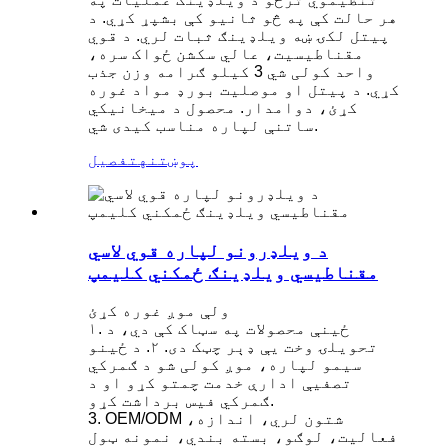
هر حالت کې په څو ثانیو کې بشپړ کړي. د
پیتل لکۍ ښه ویلډینګ ثبات لري. د قوي
مقناطیسیت، عالي سکشن ځواک سره،
واحد کولی شي 3 کیلو ګرامه وزن جذب
کړي. د پیتل او موصلیت بورډ مواد غوره
کړئ، دوامدار. محصول د میخانیکي
ساتنې لپاره مناسب کیدی شي.
پوښتنه
تفصیل
د ویلډرونو لپاره قوي لاسي
مقناطیسي ویلډینګ ځمکني کلیمپ
ولې موږ غوره کړئ
۱. ځینې محصولات په سټاک کې دي، د
تحویلۍ وخت یې ډېر چټک دی. ۲. د ځینو
سیمو لپاره، موږ کولی شو د ګمرکي
تصفیې ادارې خدمت چمتو کړو او د
ګمرکي فیس برداشت کړو.
3. OEM/ODM شتون لري، اندازه،
فعالیت، لوګو، بسته بندي، نمونه ټول