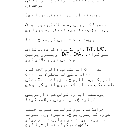
بوخت دي.
پوښتنه: ایا ټول نمونې وړیا دي؟
A: معمولا که چیرې په سټاک کې وي، او
ډیر ارزښت ونلري، نمونې به وړیا وي.
پوښتنه: د تادیې طریقه څه ده؟
ځواب: موږ د کریډیټ کارت، T/T، L/C،
ویسټرن یونین، D/P، D/A، منی ګرام،
او داسې نورو ملاتړ کوو...
له ۵۰۰۰ امریکایي ډالرو څخه کم،
۱۰۰٪ مخکې له مخکې؛ له ۵۰۰۰
امریکایي ډالرو څخه زیات، ۳۰٪ مخکې
له مخکې. همدارنګه خبرې اترې کیدی شي.
پوښتنه: ایا زه کولی شم د ازموینې
لپاره ځینې نمونې ترلاسه کړم؟
ځواب: هو، موږ کولی شو نمونې چمتو
کړو، که چیرې یو څه ذخیره وي، نمونه
به وړیا وي. تاسو یوازې د بار وړلو
لګښت ورکولو ته اړتیا لرئ.