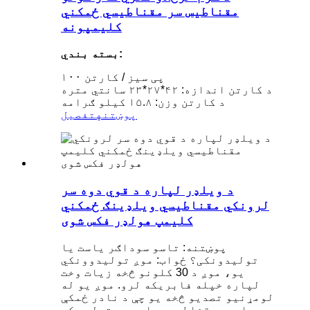
مقناطیس سر مقناطیسي ځمکني
کلیمپونه
بسته بندي:
۱۰۰ پی سیز / کارتن
د کارتن اندازه: ۴۲*۲۷*۲۳ سانتي متره
د کارتن وزن: ۱۵.۸ کیلو ګرامه
پوښتنه
تفصیل
د ویلډر لپاره د قوي دوه سر
لرونکي مقناطیسي ویلډینګ ځمکني
کلیمپ هولډر فکس شوی
پوښتنه: تاسو سوداګر یاست یا
تولیدونکی؟ ځواب: موږ تولیدوونکي
یو، موږ د 30 کلونو څخه زیات وخت
لپاره خپله فابریکه لرو. موږ یو له
لومړنیو تصدیو څخه یو چې د نادر ځمکې
دایمي مقناطیس موادو په تولید کې