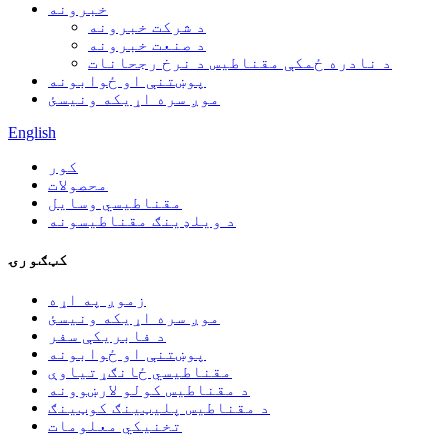
خبرونه
د شرکت خبرونه
د صنعت خبرونه
د نادره ځمکې مقناطیس د نرخ رجحانات
پوښتنې او ځوابونه
موږ سره اړیکه ونیسئ
English
کور
محصولات
مقناطیسي وسایل
د ویلډینګ مقناطیسونه
کټګورۍ
زموږ په اړه
موږ سره اړیکه ونیسئ
د فابریکې سفر
پوښتنې او ځوابونه
مقناطیسي ځانګړتیاوې
د مقناطیس کولو لارښوونه
د مقناطیس پلیټینګ کوټینګ
تخنیکي معلومات