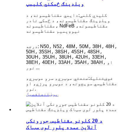
ویلډینګ ځمکني کلیمپ
کلیدي کلمې:
دایمي مقناطیسونه، د
ویلډینګ مقناطیسونه، د ځمکې نادر
مقناطیسونه، NdFeB مقناطیسونه،
نیوډیمیم مقناطیسونه
درجه: N50، N52، 48M، 50M، 38H، 48H،
50H، 35SH، 38SH، 45SH، 48SH،
30UH، 35UH، 38UH، 42UH، 33EH،
38EH، 40EH، 33AH، 35AH، 38AH، او
نور ...
غوښتنلیک:
صنعتي موټرې، سرو موټرې،
مقناطیسي سویچونه، د موټرو پرزې، او
نور.
پوښتنه
تفصیل
د 20 کلونو مقناطیس جوړونکی
آنلاین عمده پلور لوی سټاک