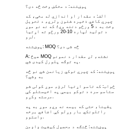
پوښتنه: د مخکښ وخت څه دی؟
الف: د مقدار او اندازې له مخې، که
چیرې کافي ذخیره شتون ولري، د تحویل
وخت به د 5 ورځو دننه وي؛ که نه نو موږ
د تولید لپاره 10-20 ورځو ته اړتیا
لرو.
پوښتنه: MOQ څه شی دی؟
A: هیڅ MOQ نشته، لږ مقدار د نمونو
په توګه پلورل کیدی شي.
پوښتنه: که چیرې توکي زیانمن شي نو څه
به وشي؟
ځواب: که تاسو اړتیا لرئ، موږ کولی شو
ستاسو سره د توکو بیمې په اخیستلو کې
مرسته وکړو.
یقینا، حتی که بیمه نه وي، موږ به په
راتلونکي بار وړلو کې اضافي برخه
واستوو.
پوښتنه: څنګه د محصول کیفیت ډاډمن