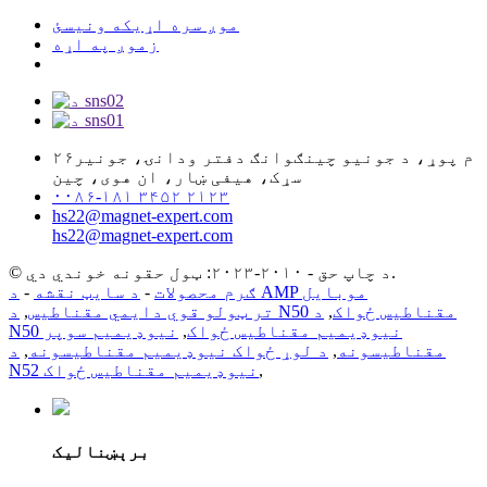
موږ سره اړیکه ونیسئ
زموږ په اړه
۲۶م پوړ، د جونیو چینګوانګ دفتر ودانۍ، جونیر
سړک، هیفی ښار، ان هوی، چین
۰۰۸۶-۱۸۱ ۳۴۵۲ ۲۱۲۳
hs22@magnet-expert.com
hs22@magnet-expert.com
© د چاپ حق - ۲۰۱۰-۲۰۲۳: ټول حقونه خوندي دي.
د AMP موبایل
ګرم محصولات
-
د سایټ نقشه
-
د N50 مقناطیس ځواک
,
د
تر ټولو قوي دایمي مقناطیس
,
N50 نیوډیمیم مقناطیس ځواک
,
نیوډیمیم سوپر
مقناطیسونه
,
د لوړ ځواک نیوډیمیم مقناطیسونه
,
د
,
N52 نیوډیمیم مقناطیس ځواک
برېښنالیک