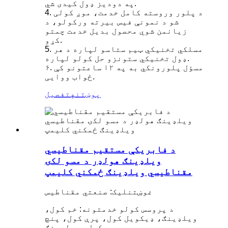
په دودیز ډول کیدی شي.
4. د پلور وروسته کامل خدمت، موږ کولی
شو د نمونې فیس بیرته ورکولو، د
زیانمن شوي محصول بدیل خدمت چمتو
کړو.
5. مسلکي تخنیکي ټیم ستاسو لپاره د هر
ډول تخنیکي ستونزو حل کولو لپاره.
۶. مسؤل پلورونکي به په ۱۲ ساعتونو کې
ځواب ووایی.
پوښتنه
تفصیل
د فابریکې مستقیم مقناطیسي
ویلډینګ هولډر د مسو لکۍ
مقناطیسي ویلډینګ ځمکني کلیمپ
غوښتنلیک: صنعتي مقناطیس
د پروسس کولو خدمتونه: خم کول،
ویلډینګ، ډیکویل کول، پرې کول، پنچ
کول، مولډینګ