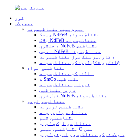
کور
محصولات
نیوډیمیم مقناطیسونه
ډیسک NdFeB مقناطیسونه
بلاک NdFeB مقناطیسونه
د حلقوي NdFeB مقناطیس
د قوس NdFeB مقناطیسونه
د کاونټر سنک هول مقناطیسونه
ځانګړي شکل لرونکي مقناطیسونه
مقناطیسي مواد
د النیکو مقناطیسونه
د SmCo مقناطیس
فیرایټ مقناطیسونه
د ربړ مقناطیس
تړل شوي NdFeB مقناطیسونه
مقناطیسي لوبو
مقناطیسي توپونه
مقناطیسي کیوبونه
مقناطیسي قلم
مقناطیسي لرګي لوبو
مقناطیسي مینی Q مین
د پلاستيکي مقناطیسي راډونو لوبو