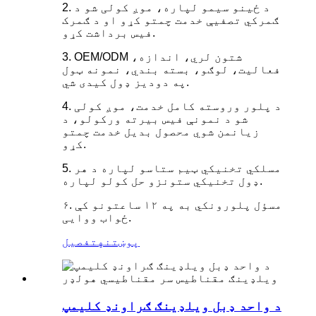
2. د ځینو سیمو لپاره، موږ کولی شو د
ګمرکي تصفیې خدمت چمتو کړو او د ګمرک
فیس برداشت کړو.
3. OEM/ODM شتون لري، اندازه،
فعالیت، لوګو، بسته بندي، نمونه ټول
په دودیز ډول کیدی شي.
4. د پلور وروسته کامل خدمت، موږ کولی
شو د نمونې فیس بیرته ورکولو، د
زیانمن شوي محصول بدیل خدمت چمتو
کړو.
5. مسلکي تخنیکي ټیم ستاسو لپاره د هر
ډول تخنیکي ستونزو حل کولو لپاره.
۶. مسؤل پلورونکي به په ۱۲ ساعتونو کې
ځواب ووایی.
پوښتنه
تفصیل
د واحد ډبل ویلډینګ ګراونډ کلیمپ