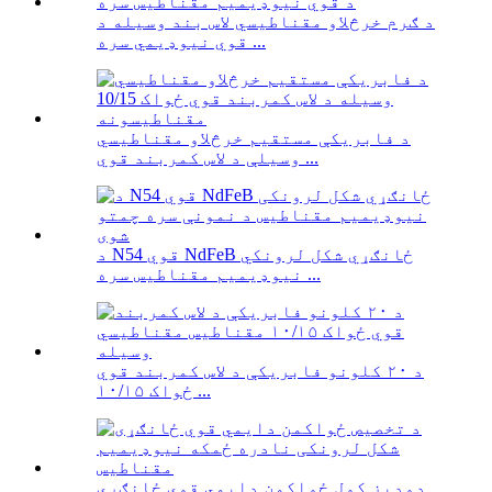
د ګرم خرڅلاو مقناطیسي لاس بند وسیله د
قوي نیوډیمي سره ...
د فابریکې مستقیم خرڅلاو مقناطیسي
وسیلې د لاس کمربند قوي ...
د N54 قوي NdFeB ځانګړي شکل لرونکي
نیوډیمیم مقناطیس سره ...
د ۲۰ کلونو فابریکې د لاس کمربند قوي
ځواک ۱۰/۱۵ ...
دودیز کول ځواکمن دایمي قوي ځانګړي