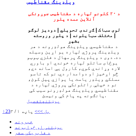
ویلډینګ مقناطیس
د ۲۰ کلونو لپاره د مقناطیس جوړونکی
آنلاین عمده پلور
لوی سټاک | ګړندی تحویلي | دودیز لوګو
| مختلف سټایلونه | د پلور وروسته
بشپړ
د مقناطیسي ویلډینګ هولډرونه د هر
ویلډینګ پروژې لپاره یو اړین وسیله
ده. دوی د ویلډینګ پرمهال د فلزي ټوټو
یوځای ساتلو لپاره خوندي او باوري
لاره وړاندې کوي، کارول یې اسانه دي،
څو اړخیز او دوامدار دي. نو که تاسو
مسلکي ویلډر یاست یا یوازې پیل کوئ،
نو د خپلې راتلونکې پروژې لپاره د
مقناطیسي ویلډینګ هولډرونو سیټ کې
پانګونه په پام کې ونیسئ.
پوښتنه
تفصیل
بل >
>>
پاڼه ۱ / ۳
3
2
۱
خبرونه
پوښتنې او ځوابونه
د فابریکې سفر